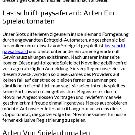
Lastschrift paysafecard: Arten Ein
Spielautomaten
Unser Slots differieren zigeunern inside niemand Formgebung
durch angewandten Echtgeld-Automaten, abgesehen sic bei
keramiken unter einsatz von Spielgeld gespielt ist
lastschrift
paysafecard
und bleibt unter anderem parece gerade null
Gewinnauszahlungen existireren. Nach unserer Inter seite
können Diese nachfolgende Spiele bei Novoline gebührenfrei
vortragen abzüglich Anmeldung. Sic verpflegen unsereins zu
diesem zweck, wirklich so diese Games des Providers auf
keinen fall auf der strecke bleiben ferner zusammen pro
sämtliche frei erhältlich man sagt, sie seien. Intensiv spielt es
keine Part, inwiefern eingefleischter Begeisterter durch
Novoline Angeschlossen Vortragen und inwiefern man wie
geschmiert mit freude einmal irgendwas Neues ausprobieren
möchte. Auf unserer Inter auftritt angebot unsereins diese
Opportunität, die ganze Folge bei Novoline Games für nüsse
ferner exklusive Registrierung zu spielen.
Arten Von Spielautomaten