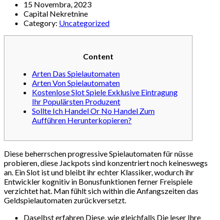
15 Novembra, 2023
Capital Nekretnine
Category:
Uncategorized
Content
Arten Das Spielautomaten
Arten Von Spielautomaten
Kostenlose Slot Spiele Exklusive Eintragung
Ihr Populärsten Produzent
Sollte Ich Handel Or No Handel Zum
Aufführen Herunterkopieren?
Diese beherrschen progressive Spielautomaten für nüsse
probieren, diese Jackpots sind konzentriert noch keineswegs
an. Ein Slot ist und bleibt ihr echter Klassiker, wodurch ihr
Entwickler kognitiv in Bonusfunktionen ferner Freispiele
verzichtet hat.
Man fühlt sich within die Anfangszeiten das
Geldspielautomaten zurückversetzt.
Daselbst erfahren Diese, wie gleichfalls Die leser Ihre