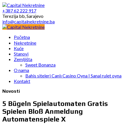
+387 62 222 917
Terezija bb, Sarajevo
info@capitalnekretnine.ba
Početna
Nekretnine
Kuće
Stanovi
Zemljišta
Sweet Bonanza
O nama
Bahis siteleri Canlı Casino Oyna | Sanal rulet oyna
Kontakt
Novosti
5 Bügeln Spielautomaten Gratis
Spielen Bloß Anmeldung
Automatenspiele X