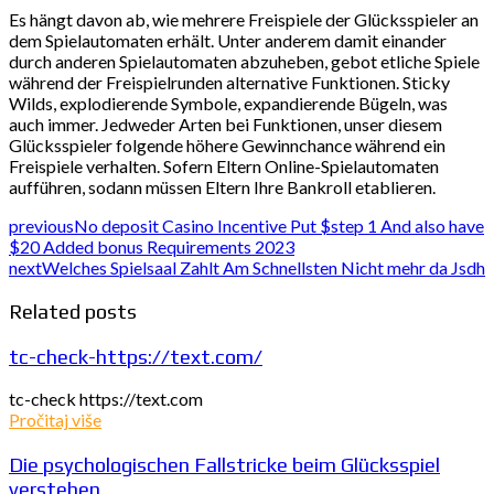
Es hängt davon ab, wie mehrere Freispiele der Glücksspieler an
dem Spielautomaten erhält. Unter anderem damit einander
durch anderen Spielautomaten abzuheben, gebot etliche Spiele
während der Freispielrunden alternative Funktionen. Sticky
Wilds, explodierende Symbole, expandierende Bügeln, was
auch immer. Jedweder Arten bei Funktionen, unser diesem
Glücksspieler folgende höhere Gewinnchance während ein
Freispiele verhalten. Sofern Eltern Online-Spielautomaten
aufführen, sodann müssen Eltern Ihre Bankroll etablieren.
previous
No deposit Casino Incentive Put $step 1 And also have
$20 Added bonus Requirements 2023
next
Welches Spielsaal Zahlt Am Schnellsten Nicht mehr da Jsdh
Related posts
tc-check-https://text.com/
tc-check https://text.com
Pročitaj više
Die psychologischen Fallstricke beim Glücksspiel
verstehen