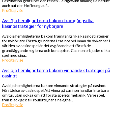
Faszination geht über den reinen Geldgewinn hinaus; sie beruht
auch auf der Hoffnung auf...
Pročitaj više
Avslöja hemligheterna bakom framgångsrika
kasinostrategier för nybörjare
Avslöja hemligheterna bakom framgångsrika kasinostrategier
för nybörjare Förstå grunderna i casinospel Innan du dyker ner i
världen av casinospel är det avgörande att förstå de
grundläggande reglerna och koncepten. Casinon erbjuder olika
spel med sina...
Pročitaj više
Avslöja hemligheterna bakom vinnande strategier på
casinot
Avslöja hemligheterna bakom vinnande strategier på casinot
Förståelse av casinospel Att vinna på casinon handlar inte bara
om tur, utan också om att förstå spelets mekanik. Varje spel,
från blackjack till roulette, har sina egna...
Pročitaj više