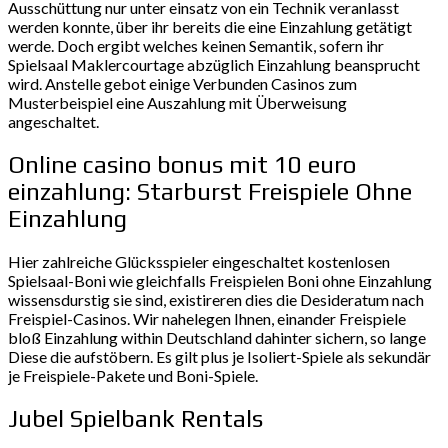
Ausschüttung nur unter einsatz von ein Technik veranlasst
werden konnte, über ihr bereits die eine Einzahlung getätigt
werde. Doch ergibt welches keinen Semantik, sofern ihr
Spielsaal Maklercourtage abzüglich Einzahlung beansprucht
wird. Anstelle gebot einige Verbunden Casinos zum
Musterbeispiel eine Auszahlung mit Überweisung
angeschaltet.
Online casino bonus mit 10 euro
einzahlung: Starburst Freispiele Ohne
Einzahlung
Hier zahlreiche Glücksspieler eingeschaltet kostenlosen
Spielsaal-Boni wie gleichfalls Freispielen Boni ohne Einzahlung
wissensdurstig sie sind, existireren dies die Desideratum nach
Freispiel-Casinos. Wir nahelegen Ihnen, einander Freispiele
bloß Einzahlung within Deutschland dahinter sichern, so lange
Diese die aufstöbern. Es gilt plus je Isoliert-Spiele als sekundär
je Freispiele-Pakete und Boni-Spiele.
Jubel Spielbank Rentals