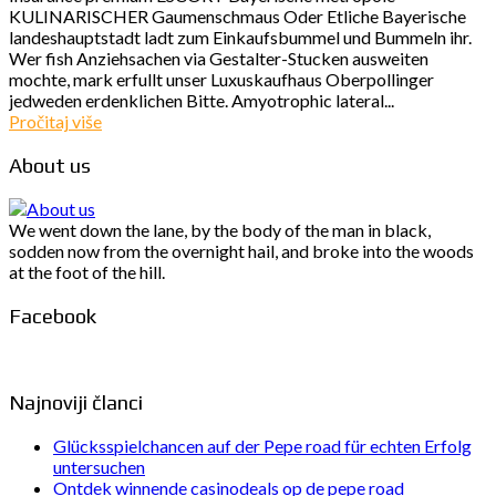
KULINARISCHER Gaumenschmaus Oder Etliche Bayerische
landeshauptstadt ladt zum Einkaufsbummel und Bummeln ihr.
Wer fish Anziehsachen via Gestalter-Stucken ausweiten
mochte, mark erfullt unser Luxuskaufhaus Oberpollinger
jedweden erdenklichen Bitte. Amyotrophic lateral...
Pročitaj više
About us
We went down the lane, by the body of the man in black,
sodden now from the overnight hail, and broke into the woods
at the foot of the hill.
Facebook
Najnoviji članci
Glücksspielchancen auf der Pepe road für echten Erfolg
untersuchen
Ontdek winnende casinodeals op de pepe road