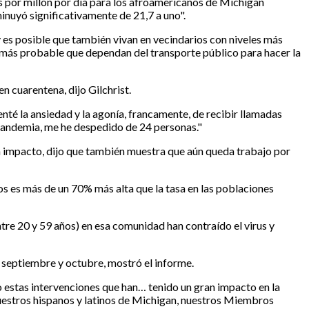
 por millón por día para los afroamericanos de Michigan
nuyó significativamente de 21,7 a uno".
 es posible que también vivan en vecindarios con niveles más
s más probable que dependan del transporte público para hacer la
n cuarentena, dijo Gilchrist.
é la ansiedad y la agonía, francamente, de recibir llamadas
po pandemia, me he despedido de 24 personas."
un impacto, dijo que también muestra que aún queda trabajo por
s es más de un 70% más alta que la tasa en las poblaciones
ntre 20 y 59 años) en esa comunidad han contraído el virus y
septiembre y octubre, mostró el informe.
o estas intervenciones que han… tenido un gran impacto en la
estros hispanos y latinos de Michigan, nuestros Miembros