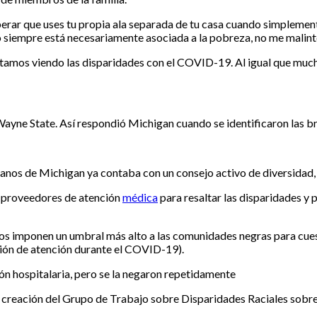
ar que uses tu propia ala separada de tu casa cuando simplemente 
no siempre está necesariamente asociada a la pobreza, no me malint
stamos viendo las disparidades con el COVID-19. Al igual que muc
e Wayne State. Así respondió Michigan cuando se identificaron las 
nos de Michigan ya contaba con un consejo activo de diversidad, e
os proveedores de atención
médica
para resaltar las disparidades y
s imponen un umbral más alto a las comunidades negras para cuest
ión de atención durante el COVID-19).
ón hospitalaria, pero se la negaron repetidamente
 creación del Grupo de Trabajo sobre Disparidades Raciales sobre 