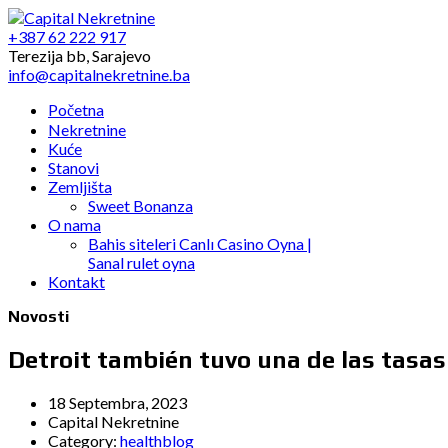
+387 62 222 917
Terezija bb, Sarajevo
info@capitalnekretnine.ba
Početna
Nekretnine
Kuće
Stanovi
Zemljišta
Sweet Bonanza
O nama
Bahis siteleri Canlı Casino Oyna |
Sanal rulet oyna
Kontakt
Novosti
Detroit también tuvo una de las tasas
18 Septembra, 2023
Capital Nekretnine
Category:
healthblog