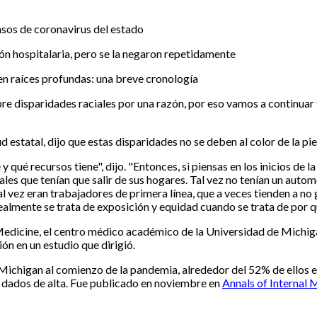
sos de coronavirus del estado
ón hospitalaria, pero se la negaron repetidamente
en raíces profundas: una breve cronología
e disparidades raciales por una razón, por eso vamos a continuar
estatal, dijo que estas disparidades no se deben al color de la pie
y qué recursos tiene", dijo. "Entonces, si piensas en los inicios de
es que tenían que salir de sus hogares. Tal vez no tenían un autom
l vez eran trabajadores de primera línea, que a veces tienden a no 
ealmente se trata de exposición y equidad cuando se trata de por 
Medicine, el centro médico académico de la Universidad de Michiga
ón en un estudio que dirigió.
chigan al comienzo de la pandemia, alrededor del 52% de ellos er
do dados de alta. Fue publicado en noviembre en
Annals of Internal 