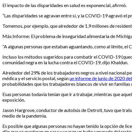
El impacto de las disparidades en salud es exponencial, afirmó.
“Las disparidades se agravan entre sí, y la COVID-19 agravó el p
Tomemos, por ejemplo, que alrededor de 1,9 millones de residen
Más:Informe: El problema de inseguridad alimentaria de Michi
“A algunas personas que estaban aguantando, como al límite, el 
Incluso los métodos sugeridos para combatir el COVID-19 (quedar
comunidad negra en la lucha contra el COVID-19, dijo Khaldun.
Alrededor del 29% de los trabajadores negros a nivel nacional per
médica y el servicio postal, según
un informe de junio de 2020 de
probabilidades que los trabajadores blancos de vivir en familias 
Esas personas todavía tenían que ir a trabajar, mientras que aque
exposición.
Jason Hargrove, conductor de autobús de Detroit, tuvo que traba
medio de la pandemia.
Es posible que algunas personas no hayan tenido la opción de lice
dijo que se quedaran en casa y usaran un baño separado del resto