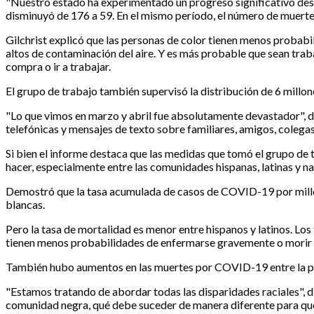
"Nuestro estado ha experimentado un progreso significativo desd
disminuyó de 176 a 59. En el mismo período, el número de muerte
Gilchrist explicó que las personas de color tienen menos probabi
altos de contaminación del aire. Y es más probable que sean tra
compra o ir a trabajar.
El grupo de trabajo también supervisó la distribución de 6 millon
"Lo que vimos en marzo y abril fue absolutamente devastador", d
telefónicas y mensajes de texto sobre familiares, amigos, colegas,
Si bien el informe destaca que las medidas que tomó el grupo de 
hacer, especialmente entre las comunidades hispanas, latinas y n
Demostró que la tasa acumulada de casos de COVID-19 por millón 
blancas.
Pero la tasa de mortalidad es menor entre hispanos y latinos. Los
tienen menos probabilidades de enfermarse gravemente o morir
También hubo aumentos en las muertes por COVID-19 entre la pob
"Estamos tratando de abordar todas las disparidades raciales", d
comunidad negra, qué debe suceder de manera diferente para qu