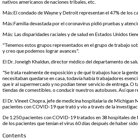
nativos americanos de naciones tribales, etc.
Más:El condado de Wayne y Detroit representan el 47% de los ca
Más:Familia devastada por el coronavirus pidió pruebas y atenci
Más: Las disparidades raciales y de salud en Estados Unidos tien
"Tenemos estos grupos representados en el grupo de trabajo sobr
y creo que podemos lograr avances".
El Dr. Joneigh Khaldun, director médico del departamento de salud 
"Se trata realmente de exposición y de qué trabajos hace la gente 
necesitaban quedarse en casa, todavía había trabajadores esencial
que ir al supermercado y no podían tener servicio de entrega. O ta
tiendas de comestibles. o conducir nuestros autobuses. Así que r
El Dr. Vineet Chopra, jefe de medicina hospitalaria de Michigan 
pacientes con COVID-19 que trató y vio a través de la investigaci
De 1.250 pacientes con COVID-19 tratados en 38 hospitales de Mi
de los pacientes que tenían el virus 60 días después de haber si
Contents