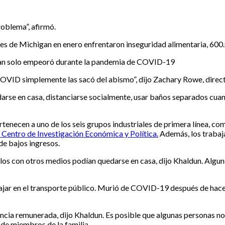
roblema”, afirmó.
tes de Michigan en enero enfrentaron inseguridad alimentaria, 60
gan solo empeoró durante la pandemia de COVID-19
COVID simplemente las sacó del abismo”, dijo Zachary Rowe, direct
se en casa, distanciarse socialmente, usar baños separados cuand
tenecen a uno de los seis grupos industriales de primera línea, com
l Centro de Investigación Económica y Política.
Además, los trabaj
de bajos ingresos.
llos con otros medios podían quedarse en casa, dijo Khaldun. Algun
jar en el transporte público. Murió de COVID-19 después de hacer 
ncia remunerada, dijo Khaldun. Es posible que algunas personas no h
 de miembros de la familia.