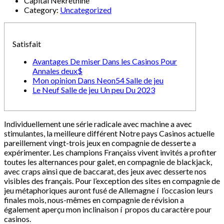
Capital Nekretnine
Category:
Uncategorized
Satisfait
Avantages De miser Dans les Casinos Pour
Annales deux$
Mon opinion Dans Neon54 Salle de jeu
Le Neuf Salle de jeu Un peu Du 2023
Individuellement une série radicale avec machine a avec
stimulantes, la meilleure différent Notre pays Casinos actuelle
pareillement vingt-trois jeux en compagnie de desserte a
expérimenter. Les champions Françaiss vivent invités a profiter
toutes les alternances pour galet, en compagnie de blackjack,
avec craps ainsi que de baccarat, des jeux avec desserte nos
visibles des français.
Pour l’exception des sites en compagnie de
jeu métaphoriques auront fusé de Allemagne í l’occasion leurs
finales mois, nous-mêmes en compagnie de révision a
également aperçu mon inclinaison í propos du caractère pour
casinos.