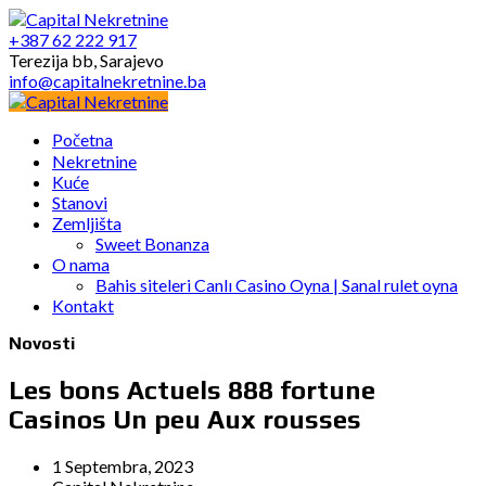
+387 62 222 917
Terezija bb, Sarajevo
info@capitalnekretnine.ba
Početna
Nekretnine
Kuće
Stanovi
Zemljišta
Sweet Bonanza
O nama
Bahis siteleri Canlı Casino Oyna | Sanal rulet oyna
Kontakt
Novosti
Les bons Actuels 888 fortune
Casinos Un peu Aux rousses
1 Septembra, 2023