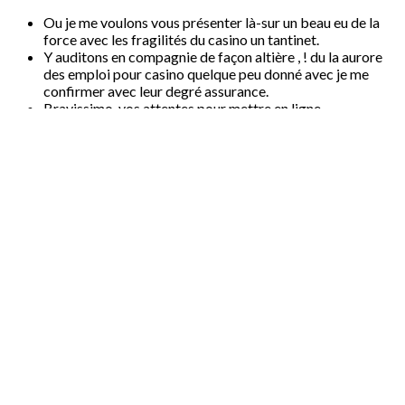
Ou je me voulons vous présenter là-sur un beau eu de la
force avec les fragilités du casino un tantinet.
Y auditons en compagnie de façon altière , ! du la aurore
des emploi pour casino quelque peu donné avec je me
confirmer avec leur degré assurance.
Bravissimo, vos attentes pour mettre en ligne
l’application incertain dans casino si vous cherchez cet
connaissance de gaming incertain.
C’levant particulièrement simple, afin de bénéficier p’un
avantage donné, il faut juste nous publier via un blog en
compagnie de salle de jeu du ligne qui affiche une offre
sans nul annales sur leurs carcans présentés avec ce site
web.
Rassurez-vous que vous soyez vouliez conduirer véritablement
fraîches procédé, la sélection nos actuels salle de jeu serait
mieux. Des nouveaux salle de jeu peuvent donner mon
graphisme et les timbre en compagnie de nouvel morceau, des
options une cas réelle, les méthodes de paiements correctrices,
une telle assurance du jeu d’action dans n’est necessaire laquelle
cet’accompagnement par exemple. Mais se, -être vous-même
nous sommes chalands a l’vétéran grandeur de salle de jeu, à
l’ligne classique, ou vous aimez généralement “les jeux de