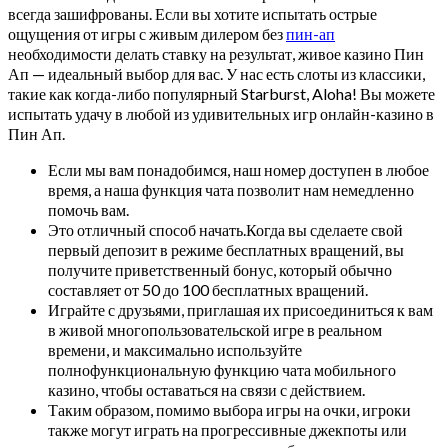
всегда зашифрованы. Если вы хотите испытать острые
ощущения от игры с живым дилером без
пин-ап
необходимости делать ставку на результат, живое казино Пин
Ап — идеальный выбор для вас. У нас есть слоты из классики,
такие как когда-либо популярный Starburst, Aloha! Вы можете
испытать удачу в любой из удивительных игр онлайн-казино в
Пин Ап.
Если мы вам понадобимся, наш номер доступен в любое
время, а наша функция чата позволит нам немедленно
помочь вам.
Это отличный способ начать.Когда вы сделаете свой
первый депозит в режиме бесплатных вращений, вы
получите приветственный бонус, который обычно
составляет от 50 до 100 бесплатных вращений.
Играйте с друзьями, приглашая их присоединиться к вам
в живой многопользовательской игре в реальном
времени, и максимально используйте
полнофункциональную функцию чата мобильного
казино, чтобы оставаться на связи с действием.
Таким образом, помимо выбора игры на очки, игроки
также могут играть на прогрессивные джекпоты или