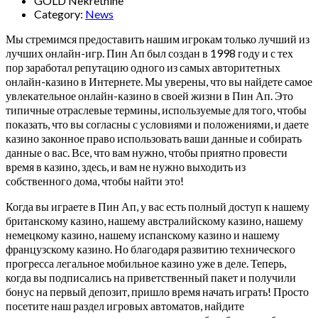
GOLD Nekretnine
Category:
News
Мы стремимся предоставить нашим игрокам только лучший из
лучших онлайн-игр. Пин Ап был создан в 1998 году и с тех
пор заработал репутацию одного из самых авторитетных
онлайн-казино в Интернете. Мы уверены, что вы найдете самое
увлекательное онлайн-казино в своей жизни в Пин Ап. Это
типичные отраслевые термины, используемые для того, чтобы
показать, что вы согласны с условиями и положениями, и даете
казино законное право использовать ваши данные и собирать
данные о вас. Все, что вам нужно, чтобы приятно провести
время в казино, здесь, и вам не нужно выходить из
собственного дома, чтобы найти это!
Когда вы играете в Пин Ап, у вас есть полный доступ к нашему
британскому казино, нашему австралийскому казино, нашему
немецкому казино, нашему испанскому казино и нашему
французскому казино. Но благодаря развитию технического
прогресса легальное мобильное казино уже в деле. Теперь,
когда вы подписались на приветственный пакет и получили
бонус на первый депозит, пришло время начать играть! Просто
посетите наш раздел игровых автоматов, найдите