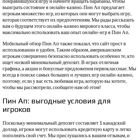
понравившуюся игру и начните вращать барабаны, чтобы
выиграть состояние в онлайн-казино. Пин Ап предлагает
игрокам множество игр, из которых они могут выбрать игру,
которая соответствует их предпочтениям. Мы рады рассказать
вам о будущем этого онлайн-казино мирового класса, чтобы
максимально использовать ваш опыт онлайн-игр в Пин Ап.
Мобильный обзор Пин Ап также показал, что сайт прост в
использовании и удобен. Таким образом, американским
игрокам совершенно безопасно использовать особенно те, кто
ищет низкий минимальный депозит. В играх отличная
графика, а акции и бонусные предложения первоклассные. Мы
всегда в поиске самых больших и лучших игр онлайн-казино,
поэтому, если у вас есть любимая игра, которую вы хотите,
чтобы мы рассмотрели, сообщите нам об этом!
Пин Ап: выгодные условия для
игроков
Поскольку минимальный депозит составляет 1 канадский
доллар, игроки могут использовать кредитную карту и легко
пополнять свой счет. Мы прислушались к вашим отзывам, и