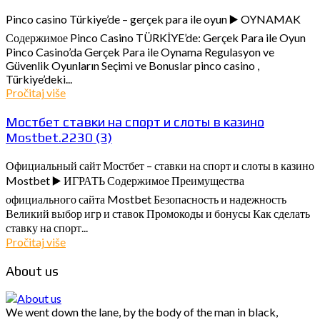
Pinco casino Türkiye’de – gerçek para ile oyun ▶️ OYNAMAK
Содержимое Pinco Casino TÜRKİYE’de: Gerçek Para ile Oyun
Pinco Casino’da Gerçek Para ile Oynama Regulasyon ve
Güvenlik Oyunların Seçimi ve Bonuslar pinco casino ,
Türkiye’deki...
Pročitaj više
Мостбет ставки на спорт и слоты в казино
Mostbet.2230 (3)
Официальный сайт Мостбет – ставки на спорт и слоты в казино
Mostbet ▶️ ИГРАТЬ Содержимое Преимущества
официального сайта Mostbet Безопасность и надежность
Великий выбор игр и ставок Промокоды и бонусы Как сделать
ставку на спорт...
Pročitaj više
About us
We went down the lane, by the body of the man in black,