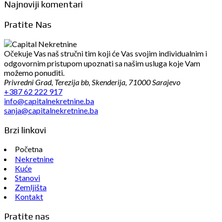
Najnoviji komentari
Pratite Nas
Očekuje Vas naš stručni tim koji će Vas svojim individualnim i
odgovornim pristupom upoznati sa našim usluga koje Vam
možemo ponuditi.
Privredni Grad, Terezija bb, Skenderija, 71000 Sarajevo
+387 62 222 917
info@capitalnekretnine.ba
sanja@capitalnekretnine.ba
Brzi linkovi
Početna
Nekretnine
Kuće
Stanovi
Zemljišta
Kontakt
Pratite nas