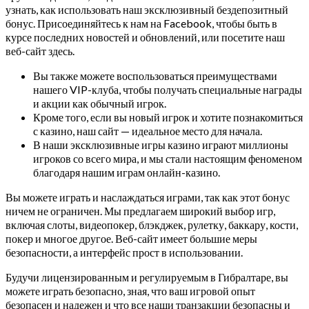
узнать, как использовать наш эксклюзивный бездепозитный
бонус. Присоединяйтесь к нам на Facebook, чтобы быть в
курсе последних новостей и обновлений, или посетите наш
веб-сайт здесь.
Вы также можете воспользоваться преимуществами
нашего VIP-клуба, чтобы получать специальные награды
и акции как обычный игрок.
Кроме того, если вы новый игрок и хотите познакомиться
с казино, наш сайт — идеальное место для начала.
В наши эксклюзивные игры казино играют миллионы
игроков со всего мира, и мы стали настоящим феноменом
благодаря нашим играм онлайн-казино.
Вы можете играть и наслаждаться играми, так как этот бонус
ничем не ограничен. Мы предлагаем широкий выбор игр,
включая слоты, видеопокер, блэкджек, рулетку, баккару, кости,
покер и многое другое. Веб-сайт имеет большие меры
безопасности, а интерфейс прост в использовании.
Будучи лицензированным и регулируемым в Гибралтаре, вы
можете играть безопасно, зная, что ваш игровой опыт
безопасен и надежен и что все наши транзакции безопасны и