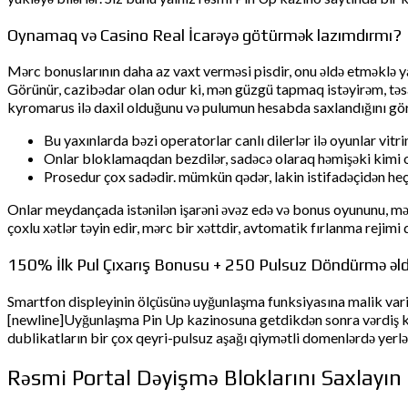
Oynamaq və Casino Real İcarəyə götürmək lazımdırmı?
Mərc bonuslarının daha az vaxt verməsi pisdir, onu əldə etməklə y
Görünür, cazibədar olan odur ki, mən güzgü tapmaq istəyirəm, təsadü
kyromarus ilə daxil olduğunu və pulumun hesabda saxlandığını gö
Bu yaxınlarda bəzi operatorlar canlı dilerlər ilə oyunlar vitrin
Onlar bloklamaqdan bezdilər, sadəcə olaraq həmişəki kimi o
Prosedur çox sadədir. mümkün qədər, lakin istifadəçidən heç 
Onlar meydançada istənilən işarəni əvəz edə və bonus oyununu, məsə
çoxlu xətlər təyin edir, mərc bir xəttdir, avtomatik fırlanma rejim
150% İlk Pul Çıxarış Bonusu + 250 Pulsuz Döndürmə əld
Smartfon displeyinin ölçüsünə uyğunlaşma funksiyasına malik varia
[newline]Uyğunlaşma Pin Up kazinosuna getdikdən sonra vərdiş kimi
dublikatların bir çox qeyri-pulsuz aşağı qiymətli domenlərdə yerlə
Rəsmi Portal Dəyişmə Bloklarını Saxlayın