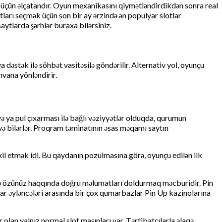
s üçün əlçatandır. Oyun mexanikasını qiymətləndirdikdən sonra real
ları seçmək üçün son bir ay ərzində ən populyar slotlar
ytlarda şərhlər buraxa bilərsiniz.
əstək ilə söhbət vasitəsilə göndərilir. Alternativ yol, oyunçu
nvana yönləndirir.
və ya pul çıxarması ilə bağlı vəziyyətlər olduqda, qurumun
ə bilərlər. Proqram təminatının əsas məqamı saytın
xil etmək idi. Bu qaydanın pozulmasına görə, oyunçu edilən ilk
ndə özünüz haqqında doğru məlumatları doldurmaq məcburidir. Pin
umar əyləncələri arasında bir çox qumarbazlar Pin Up kazinolarına
olan yalnız normal slot maşınları var. Tərtibatçılarla əlaqə