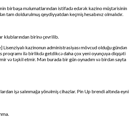
inin birbaşa məlumatlarından istifadə edərək kazino müştərisinin
ndən tam doldurulmuş qeydiyyatdan keçmiş hesabınız olmalıdır.
 klublarından birinə çevrilib.
ine] Lisenziyalı kazinonun administrasiyası mövcud olduğu gündən
us proqramı ilə birlikdə getdikcə daha çox yeni oyunçuya diqqəti
mir və təşkil etmir. Mən burada bir gün oynadım və birdən sayta
azlardan işə salınmağa yönəlmiş cihazlar. Pin Up brendi altında eyni
amma.