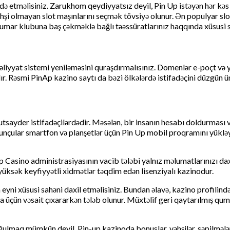
də etməlisiniz. Zarukhom qeydiyyatsız deyil, Pin Up istəyən hər kə
hşi olmayan slot maşınlarını seçmək tövsiyə olunur. Ən populyar slot
umar klubuna baş çəkməklə bağlı təəssüratlarınız haqqında xüsusi sa
yat sistemi yeniləməsini quraşdırmalısınız. Domenlər e-poçt və ya d
r. Rəsmi PinAp kazino saytı da bəzi ölkələrdə istifadəçini düzgün ü
utsayder istifadəçilərdədir. Məsələn, bir insanın hesabı doldurması 
nçular smartfon və planşetlər üçün Pin Up mobil proqramını yükləy
Up Casino administrasiyasının vacib tələbi yalnız məlumatlarınızı da
 yüksək keyfiyyətli xidmətlər təqdim edən lisenziyalı kazinodur.
eyni xüsusi sahəni daxil etməlisiniz. Bundan əlavə, kazino profili
ya üçün vəsait çıxararkən tələb olunur. Müxtəlif geri qaytarılmış q
oğulmaq mümkün deyil. Pin-up kazinoda bonuslar, vəhşilər, səpilmələr 