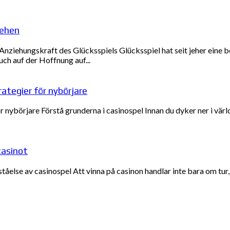
tehen
 Anziehungskraft des Glücksspiels Glücksspiel hat seit jeher ein
ch auf der Hoffnung auf...
ategier för nybörjare
nybörjare Förstå grunderna i casinospel Innan du dyker ner i värl
casinot
else av casinospel Att vinna på casinon handlar inte bara om tur, 