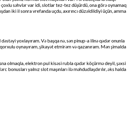
ə çoxlu səhvlər var idi, slotlar tez-tez düşürdü, ona görə oynamaq
dan iki il sonra vrefanda uçdu, axırıncı düzəldildiyi üçün, amma
dəstəyi yoxlayıram. Və başqa nə, sən pinup-a ilinə qədər onunla
 qorxulu oynayıram, şikayət etmirəm və qazanıram. Mən şimalda
na olmaqla, elektron pul kisəsi rubla qədər köçürmə deyil, şəxsi
c bonusları yalnız slot maşınları ilə məhdudlaşdırılır, əks halda