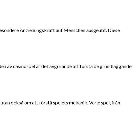
e besondere Anziehungskraft auf Menschen ausgeübt. Diese
den av casinospel är det avgörande att förstå de grundläggande
utan också om att förstå spelets mekanik. Varje spel, från