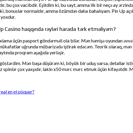
dır, bu çox vacibdir. Eşitdim ki, bu sayt, amma ilk bir neçə ay ərzind
ki, bonuslar normaldır, amma özümdən daha bahalıyam. Pin Up açılış
 yoxdur.
p Casino haqqında rəyləri harada tərk etməliyəm?
oxlama üçün pasport göndərməli ola bilər. Mən həmişə oyundan əvvəl 
mükafatlar uğrunda mübarizədə iştirak edəcəm. Teorik olaraq, mən
saytında proqram aşağıda yerləşir.
göstərdim. Mən başa düşürəm ki, böyük bir uduş varsa, detallar istis
spinlər çox yaxşıdır, lakin x50 mərc mərc etmək üçün kifayətdir. Mər
real en el póquer?