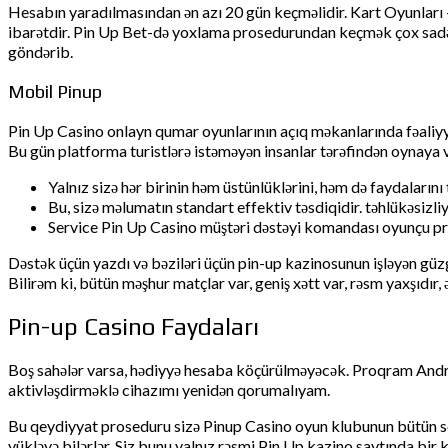
Hesabın yaradılmasından ən azı 20 gün keçməlidir. Kart Oyunları –
ibarətdir. Pin Up Bet-də yoxlama prosedurundan keçmək çox sadədir
göndərib.
Mobil Pinup
Pin Up Casino onlayn qumar oyunlarının açıq məkanlarında fəaliyyət
Bu gün platforma turistlərə istəməyən insanlar tərəfindən oynaya və
Yalnız sizə hər birinin həm üstünlüklərini, həm də faydalarını
Bu, sizə məlumatın standart effektiv təsdiqidir. təhlükəsizliyi 
Service Pin Up Casino müştəri dəstəyi komandası oyunçu prob
Dəstək üçün yazdı və bəziləri üçün pin-up kazinosunun işləyən gü
Bilirəm ki, bütün məşhur matçlar var, geniş xətt var, rəsm yaxşıdır,
Pin-up Casino Faydaları
Boş sahələr varsa, hədiyyə hesaba köçürülməyəcək. Proqram Androi
aktivləşdirməklə cihazımı yenidən qorumalıyam.
Bu qeydiyyat proseduru sizə Pinup Casino oyun klubunun bütün s
yükləyə bilərlər. Siz bunu yalnız rəsmi Pin Up kazino saytında bir kl