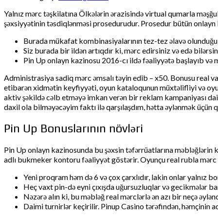
Yalnız mərc təşkilatına Ölkələrin ərazisində virtual qumarla məşğ
şəxsiyyətinin təsdiqlənməsi prosedurudur. Prosedur bütün onlayn
Burada mükafat kombinasiyalarının tez-tez əlavə olunduğu ya
Siz burada bir ildən artıqdır ki, mərc edirsiniz və edə bilərs
Pin Up onlayn kazinosu 2016-cı ildə fəaliyyətə başlayıb və
Administrasiya sadiq mərc əmsalı təyin edib – x50. Bonusu real v
etibarən xidmətin keyfiyyəti, oyun kataloqunun müxtəlifliyi və oyu
aktiv şəkildə cəlb etməyə imkan verən bir reklam kampaniyası daim
daxil ola bilməyəcəyim faktı ilə qarşılaşdım, hətta əylənmək üçün 
Pin Up Bonuslarının növləri
Pin Up onlayn kazinosunda bu şəxsin təfərrüatlarına məbləğlərin
adlı bukmeker kontoru fəaliyyət göstərir. Oyunçu real rubla mərc 
Yeni proqram həm də 6 və çox çarxlıdır, lakin onlar yalnız bo
Heç vaxt pin-də eyni çıxışda uğursuzluqlar və gecikmələr 
Nəzərə alın ki, bu məbləğ real mərclərlə ən azı bir neçə əylə
Daimi turnirlər keçirilir. Pinup Casino tərəfindən, həmçinin 