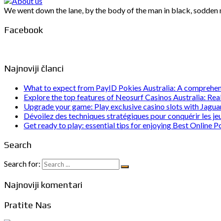
We went down the lane, by the body of the man in black, sodden no
Facebook
Najnoviji članci
What to expect from PayID Pokies Australia: A comprehen
Explore the top features of Neosurf Casinos Australia: Re
Upgrade your game: Play exclusive casino slots with Jaguar
Dévoilez des techniques stratégiques pour conquérir les je
Get ready to play: essential tips for enjoying Best Online P
Search
Search for:
Najnoviji komentari
Pratite Nas