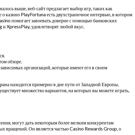
лось выше, веб-сайт предлагает выбор игр, таких как
 о казино PlayFortuna есть двухстраничное интервью, в котором
Casino помогает завоевать доверие с помощью банковских
 и XpressPlay, удовлетворят любой вкус.
ся.
том обзоре.
независимых организаций, которые имеют его в своем
трана находится примерно в дне пути от Западной Европы,
уществует множество вариантов, на которых вы можете играть,
нения, могут дать некоторым более мелким конкурентам
ых вращений. Он является частью Casino Rewards Group, о