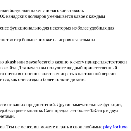
ный бонусный пакет с почасовой ставкой.
100 канадских долларов уменьшается вдвое с каждым
менее функционально для некоторых из более удобных для
нство игр больше похоже на игровые автоматы.
 ukash или paysafecard в казино, к счету прикрепляется токен
ного сайта. Для начала вы получите щедрый приветственный
о почти все они позволят вам играть в настольной версии
ится, как они создали более тонкий дизайн.
сти от ваших предпочтений. Другие замечательные функции,
ерхбыстрые выплаты. Сайт предлагает более 450 игр в двух
нетами.
ов. Тем не менее, вы можете играть в свои любимые
play fortuna