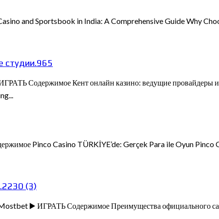
asino and Sportsbook in India: A Comprehensive Guide Why Choos
е студии.965
️ ИГРАТЬ Содержимое Кент онлайн казино: ведущие провайдеры и
g...
держимое Pinco Casino TÜRKİYE’de: Gerçek Para ile Oyun Pinco C
.2230 (3)
о Mostbet ▶️ ИГРАТЬ Содержимое Преимущества официального са