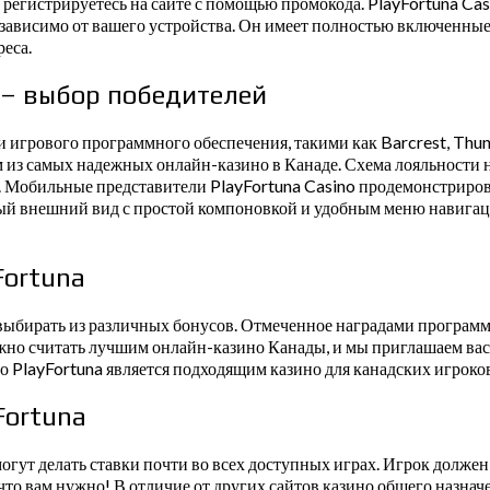
егистрируетесь на сайте с помощью промокода. PlayFortuna Cas
ависимо от вашего устройства. Он имеет полностью включенные 
реса.
 – выбор победителей
грового программного обеспечения, такими как Barcrest, Thund
ним из самых надежных онлайн-казино в Канаде. Схема лояльност
 Мобильные представители PlayFortuna Casino продемонстрирова
ный внешний вид с простой компоновкой и удобным меню навигац
Fortuna
те выбирать из различных бонусов. Отмеченное наградами програм
но считать лучшим онлайн-казино Канады, и мы приглашаем вас п
о PlayFortuna является подходящим казино для канадских игроков
Fortuna
могут делать ставки почти во всех доступных играх. Игрок должен
 что вам нужно! В отличие от других сайтов казино общего назнач