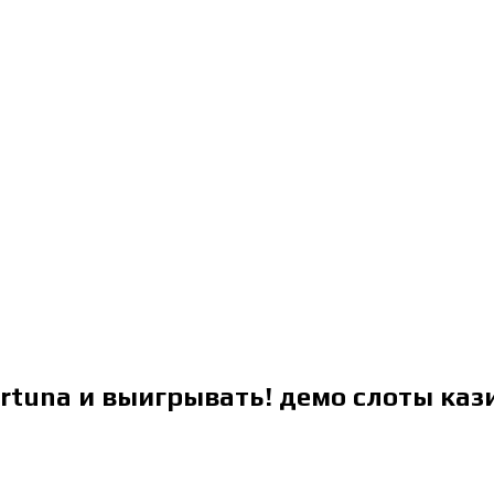
Fortuna и выигрывать! демо слоты каз