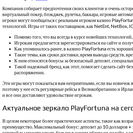
Компания собирает предпочтения своих клиентов и очень осторо
виртуальный покер, блэкджек, рулетка, баккара, игровые автома
игроки могут пообщаться с реальным игроком казино PlayFortun
технологий. Игры от таких поставщиков, как NetEnt, NetBox, I
Помимо того, что вы всегда в курсе новейших технологий,
Игрокам предлагается зарегистрироваться на сайте и полу
Как упоминалось ранее, в казино PlayFortuna есть хороший
Такие темы, как сроки доставки, время вывода средств, вр
К ним относятся бонусы за безопасный депозит, специальн
Такой надежный бренд, как этот, помогает сделать сайт б
распоряжении.
Эти игры могут показаться вам неприятными, если вы новичок в
поэтому у нее есть регулярные рейсы в Великобританию и Ирлан
и все они доставляют удовольствие игрокам.
Актуальное зеркало PlayFortuna на се
В целом некоторые более практические аспекты, такие как возр
преимущество. Максимальный бонус: депозит до 10 долларов + 
которой вы можете узнать больше в нашем обзоре их онлайн-каз