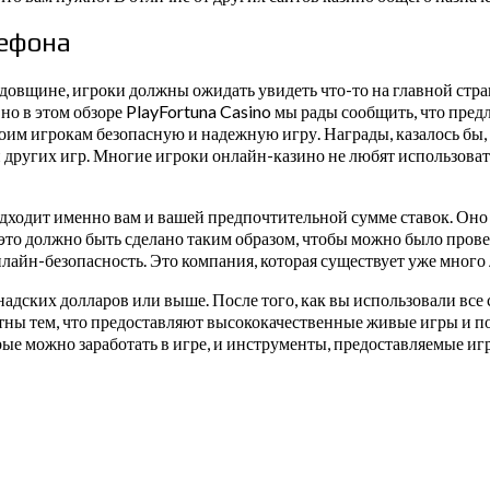
лефона
одовщине, игроки должны ожидать увидеть что-то на главной ст
но в этом обзоре PlayFortuna Casino мы рады сообщить, что пре
своим игрокам безопасную и надежную игру. Награды, казалось бы,
 других игр. Многие игроки онлайн-казино не любят использовать
 подходит именно вам и вашей предпочтительной сумме ставок. Оно
 это должно быть сделано таким образом, чтобы можно было прове
лайн-безопасность. Это компания, которая существует уже много
канадских долларов или выше. После того, как вы использовали вс
естны тем, что предоставляют высококачественные живые игры и 
е можно заработать в игре, и инструменты, предоставляемые иг