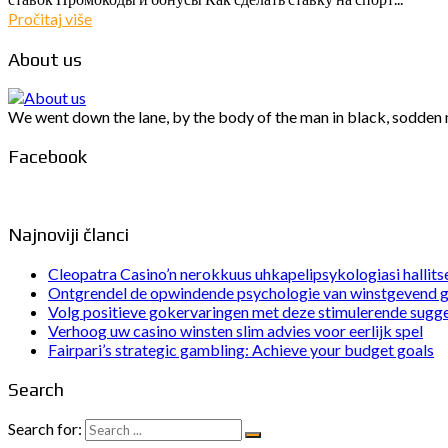
Pročitaj više
About us
We went down the lane, by the body of the man in black, sodden no
Facebook
Najnoviji članci
Cleopatra Casino’n nerokkuus uhkapelipsykologiasi hallits
Ontgrendel de opwindende psychologie van winstgevend 
Volg positieve gokervaringen met deze stimulerende sugge
Verhoog uw casino winsten slim advies voor eerlijk spel
Fairpari’s strategic gambling: Achieve your budget goals
Search
Search for: