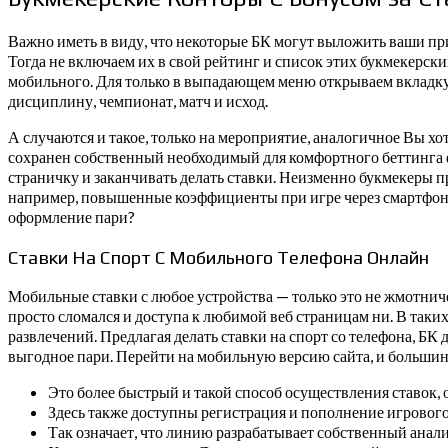
Важно иметь в виду, что некоторые БК могут выложить ваши прил
Тогда не включаем их в свой рейтинг и список этих букмекерс
мобильного. Для только в выпадающем меню открываем вкладку
дисциплину, чемпионат, матч и исход.
А случаются и такое, только на мероприятие, аналогичное Вы х
сохранен собственный необходимый для комфортного беттинга фу
страничку и заканчивать делать ставки. Неизменно букмекеры 
например, повышенные коэффициенты при игре через смартфон а 
оформление пари?
Ставки На Спорт С Мобильного Телефона Онлайн
Мобильные ставки с любое устройства — только это не жмотничес
просто сломался и доступа к любимой веб страницам ни. В так
развлечений. Предлагая делать ставки на спорт со телефона, Б
выгодное пари. Перейти на мобильную версию сайта, и большинс
Это более быстрый и такой способ осуществления ставок,
Здесь также доступны регистрация и пополнение игрового
Так означает, что линию разрабатывает собственный аналит