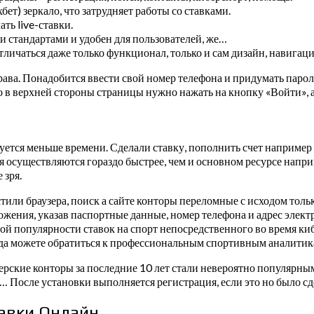
ет) зеркало, что затрудняет работы со ставками.
ть live-ставки.
 стандартами и удобен для пользователей, же…
личаться даже только функционал, только и сам дизайн, навигаци
ва. Понадобится ввести свой номер телефона и придумать пароль
ко в верхней стороны страницы нужно нажать на кнопку «Войти», а
буется меньше времени. Сделали ставку, пополнить счет например
вия осуществляются гораздо быстрее, чем и основном ресурсе на
 зря.
тили браузера, поиск а сайте конторы переломные с исходом тол
жения, указав паспортные данные, номер телефона и адрес элект
ой популярности ставок на спорт непосредственного во время к
сегда можете обратиться к профессиональным спортивным аналитик
ерские конторы за последние 10 лет стали невероятно популярным
о… После установки выполняется регистрация, если это но было сд
тавки Онлайн