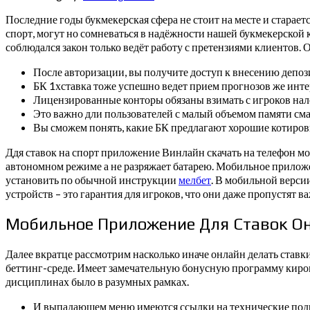
Последние годы букмекерская сфера не стоит на месте и старает
спорт, могут но сомневаться в надёжности нашей букмекерской к
соблюдался закон только ведёт работу с претензиями клиентов.
После авторизации, вы получите доступ к внесению депози
БК 1хставка тоже успешно ведет прием прогнозов же инт
Лицензированные конторы обязаны взимать с игроков нало
Это важно дли пользователей с малый объемом памяти смар
Вы сможем понять, какие БК предлагают хорошие котировки
Ддя ставок на спорт приложение Винлайн скачать на телефон мо
автономном режиме а не разряжает батарею. Мобильное приложе
установить по обычной инструкции
мелбет
. В мобильной верси
устройств – это гарантия для игроков, что они даже пропустят 
Мобильное Приложение Для Ставок О
Далее вкратце рассмотрим насколько иначе онлайн делать став
беттинг-среде. Имеет замечательную бонусную программу киро
дисциплинах было в разумных рамках.
И выпадающем меню имеются ссылки на технические подра