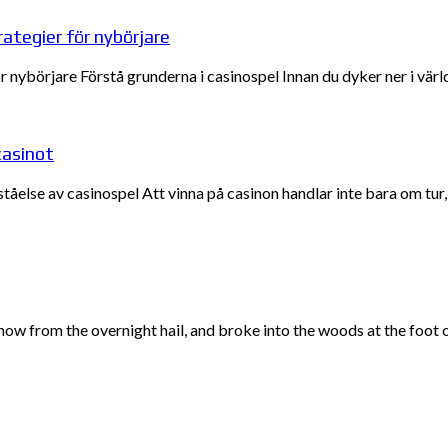
ategier för nybörjare
nybörjare Förstå grunderna i casinospel Innan du dyker ner i värl
casinot
else av casinospel Att vinna på casinon handlar inte bara om tur, 
w from the overnight hail, and broke into the woods at the foot of 