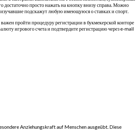
го достаточно просто нажать на кнопку внизу справа. Можно
и изучавшие подскажут любую имеющуюся о ставках и спорт.
 важен пройти процедуру регистрации в букмекерской конторе
валюту игрового счета и подтвердите регистрацию через e-mail
e besondere Anziehungskraft auf Menschen ausgeübt. Diese