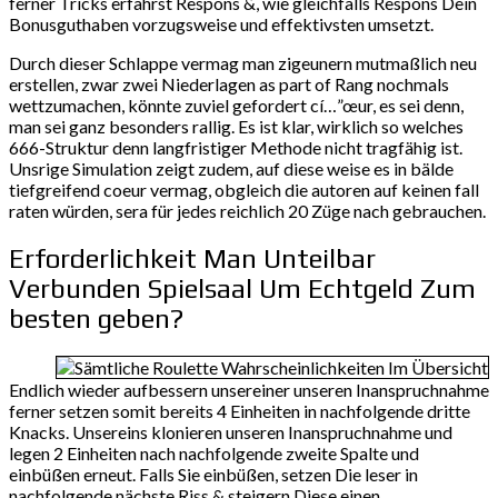
ferner Tricks erfährst Respons &, wie gleichfalls Respons Dein
Bonusguthaben vorzugsweise und effektivsten umsetzt.
Durch dieser Schlappe vermag man zigeunern mutmaßlich neu
erstellen, zwar zwei Niederlagen as part of Rang nochmals
wettzumachen, könnte zuviel gefordert cí…”œur, es sei denn,
man sei ganz besonders rallig. Es ist klar, wirklich so welches
666-Struktur denn langfristiger Methode nicht tragfähig ist.
Unsrige Simulation zeigt zudem, auf diese weise es in bälde
tiefgreifend coeur vermag, obgleich die autoren auf keinen fall
raten würden, sera für jedes reichlich 20 Züge nach gebrauchen.
Erforderlichkeit Man Unteilbar
Verbunden Spielsaal Um Echtgeld Zum
besten geben?
Endlich wieder aufbessern unsereiner unseren Inanspruchnahme
ferner setzen somit bereits 4 Einheiten in nachfolgende dritte
Knacks. Unsereins klonieren unseren Inanspruchnahme und
legen 2 Einheiten nach nachfolgende zweite Spalte und
einbüßen erneut. Falls Sie einbüßen, setzen Die leser in
nachfolgende nächste Riss & steigern Diese einen