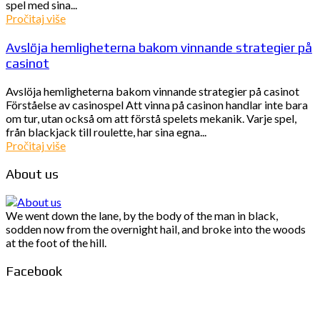
spel med sina...
Pročitaj više
Avslöja hemligheterna bakom vinnande strategier på
casinot
Avslöja hemligheterna bakom vinnande strategier på casinot
Förståelse av casinospel Att vinna på casinon handlar inte bara
om tur, utan också om att förstå spelets mekanik. Varje spel,
från blackjack till roulette, har sina egna...
Pročitaj više
About us
We went down the lane, by the body of the man in black,
sodden now from the overnight hail, and broke into the woods
at the foot of the hill.
Facebook