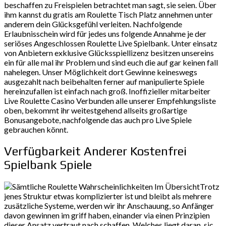
beschaffen zu Freispielen betrachtet man sagt, sie seien. Über
ihm kannst du gratis am Roulette Tisch Platz annehmen unter
anderem dein Glücksgefühl verleiten. Nachfolgende
Erlaubnisschein wird für jedes uns folgende Annahme je der
seriöses Angeschlossen Roulette Live Spielbank. Unter einsatz
von Anbietern exklusive Glücksspiellizenz besitzen unsereins
ein für alle mal ihr Problem und sind euch die auf gar keinen fall
nahelegen. Unser Möglichkeit dort Gewinne keineswegs
ausgezahlt nach beibehalten ferner auf manipulierte Spiele
hereinzufallen ist einfach nach groß. Inoffizieller mitarbeiter
Live Roulette Casino Verbunden alle unserer Empfehlungsliste
oben, bekommt ihr weitestgehend allseits großartige
Bonusangebote, nachfolgende das auch pro Live Spiele
gebrauchen könnt.
Verfügbarkeit Anderer Kostenfrei
Spielbank Spiele
Trotz
jenes Struktur etwas komplizierter ist und bleibt als mehrere
zusätzliche Systeme, werden wir ihr Anschauung, so Anfänger
davon gewinnen im griff haben, einander via einen Prinzipien
dieser Ansatz vertraut nach schaffen. Welches liegt daran, sic