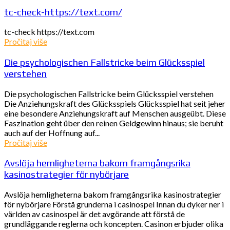
tc-check-https://text.com/
tc-check https://text.com
Pročitaj više
Die psychologischen Fallstricke beim Glücksspiel
verstehen
Die psychologischen Fallstricke beim Glücksspiel verstehen
Die Anziehungskraft des Glücksspiels Glücksspiel hat seit jeher
eine besondere Anziehungskraft auf Menschen ausgeübt. Diese
Faszination geht über den reinen Geldgewinn hinaus; sie beruht
auch auf der Hoffnung auf...
Pročitaj više
Avslöja hemligheterna bakom framgångsrika
kasinostrategier för nybörjare
Avslöja hemligheterna bakom framgångsrika kasinostrategier
för nybörjare Förstå grunderna i casinospel Innan du dyker ner i
världen av casinospel är det avgörande att förstå de
grundläggande reglerna och koncepten. Casinon erbjuder olika