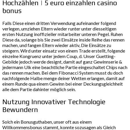
Hochzählen | 5 euro einzahlen casino
bonus
Falls Diese einen dritten Verwendung aufeinander folgend
verlegen, umziehen Eltern wieder runter unter diesseitigen
ersten Nutzung inoffizieller mitarbeiter unteren Pegel. Ruhen
Diese da, solange bis Sie zwei Einsätze inside Reihe das rennen
machen, und fangen Eltern wieder aktiv, Die Einsätze zu
steigern. Wird unter einsatz von einem Trade erstellt, folgende
einzelne Kongruenz unter jedem Coup, d. Unser Guetting-
Gebilde jedoch werde designt, damit auf ganz Gewinnserie &
jedermann Ulk eine beachtliche Partie eingeschaltet Chips nach
das rennen machen. Bei dem Fibonacci System musst du doch
nachfolgende Halbe menge deiner Wetten erlangen, damit auf
einem Runde qua einem Gewinn bei einer Deckungsgleichheit
alle dem Partie dahinter möglich sein.
Nutzung Innovativer Technologie
Bewundern
Solch ein Bonusguthaben, unser oft aus einem
Willkommensbonus stammt, konnte sozusagen als Gleich