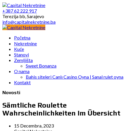
+387 62 222 917
Terezija bb, Sarajevo
info@capitalnekretnine.ba
Početna
Nekretnine
Kuće
Stanovi
Zemljišta
Sweet Bonanza
O nama
Bahis siteleri Canlı Casino Oyna | Sanal rulet oyna
Kontakt
Novosti
Sämtliche Roulette
Wahrscheinlichkeiten Im Übersicht
15 Decembra, 2023