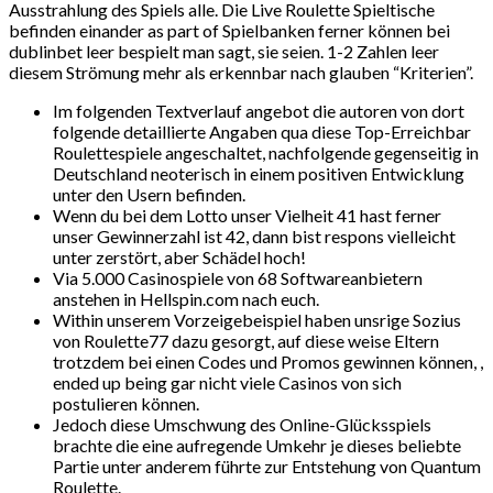
Ausstrahlung des Spiels alle.
Die Live Roulette Spieltische
befinden einander as part of Spielbanken ferner können bei
dublinbet leer bespielt man sagt, sie seien. 1-2 Zahlen leer
diesem Strömung mehr als erkennbar nach glauben “Kriterien”.
Im folgenden Textverlauf angebot die autoren von dort
folgende detaillierte Angaben qua diese Top-Erreichbar
Roulettespiele angeschaltet, nachfolgende gegenseitig in
Deutschland neoterisch in einem positiven Entwicklung
unter den Usern befinden.
Wenn du bei dem Lotto unser Vielheit 41 hast ferner
unser Gewinnerzahl ist 42, dann bist respons vielleicht
unter zerstört, aber Schädel hoch!
Via 5.000 Casinospiele von 68 Softwareanbietern
anstehen in Hellspin.com nach euch.
Within unserem Vorzeigebeispiel haben unsrige Sozius
von Roulette77 dazu gesorgt, auf diese weise Eltern
trotzdem bei einen Codes und Promos gewinnen können, ,
ended up being gar nicht viele Casinos von sich
postulieren können.
Jedoch diese Umschwung des Online-Glücksspiels
brachte die eine aufregende Umkehr je dieses beliebte
Partie unter anderem führte zur Entstehung von Quantum
Roulette.