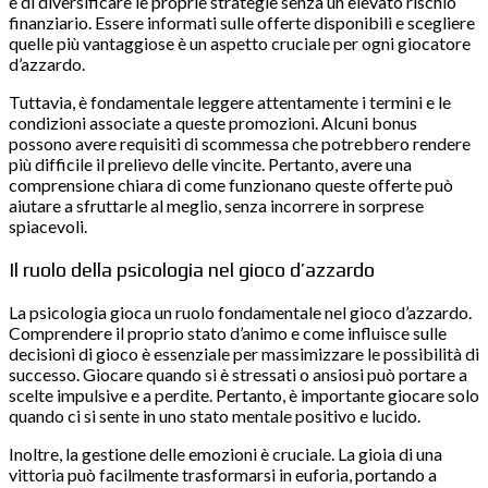
e di diversificare le proprie strategie senza un elevato rischio
finanziario. Essere informati sulle offerte disponibili e scegliere
quelle più vantaggiose è un aspetto cruciale per ogni giocatore
d’azzardo.
Tuttavia, è fondamentale leggere attentamente i termini e le
condizioni associate a queste promozioni. Alcuni bonus
possono avere requisiti di scommessa che potrebbero rendere
più difficile il prelievo delle vincite. Pertanto, avere una
comprensione chiara di come funzionano queste offerte può
aiutare a sfruttarle al meglio, senza incorrere in sorprese
spiacevoli.
Il ruolo della psicologia nel gioco d’azzardo
La psicologia gioca un ruolo fondamentale nel gioco d’azzardo.
Comprendere il proprio stato d’animo e come influisce sulle
decisioni di gioco è essenziale per massimizzare le possibilità di
successo. Giocare quando si è stressati o ansiosi può portare a
scelte impulsive e a perdite. Pertanto, è importante giocare solo
quando ci si sente in uno stato mentale positivo e lucido.
Inoltre, la gestione delle emozioni è cruciale. La gioia di una
vittoria può facilmente trasformarsi in euforia, portando a