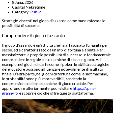
8 Juna, 2026
Capital Nekretnine
Category:
Public
Strategie vincenti nel gioco d'azzardo come massimizzare le
possibilità di successo
Comprendere il gioco d’azzardo
Il gioco d’azzardo è un’attività che ha affascinato l’umanità per
secoli, ed è caratterizzato da un mix di fortuna e abilità. Per
massimizzare le proprie possibilità di successo, è fondamentale
comprendere le regole e le dinamiche di ciascun gioco. Ad
esempio, nei giochi di carte come il poker, le abilità strategiche
del giocatore possono influenzare notevolmente il risultato
finale. D’altra parte, nei giochi di fortuna come le slot machine,
le probabilità sono più imprevedibili, rendendo la
comprensione delle meccaniche di gioco cruciale. Per
approfondire ulteriormente, puoi visitare
https://spins-
granny.it/
e scoprire ciò che offre questa piattaforma.