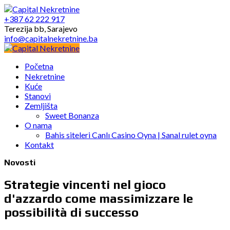
+387 62 222 917
Terezija bb, Sarajevo
info@capitalnekretnine.ba
Početna
Nekretnine
Kuće
Stanovi
Zemljišta
Sweet Bonanza
O nama
Bahis siteleri Canlı Casino Oyna | Sanal rulet oyna
Kontakt
Novosti
Strategie vincenti nel gioco
d'azzardo come massimizzare le
possibilità di successo