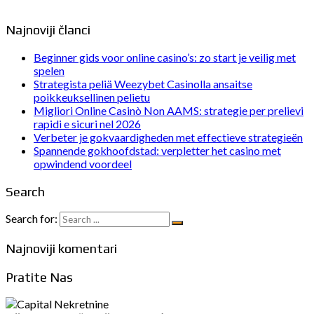
Najnoviji članci
Beginner gids voor online casino’s: zo start je veilig met
spelen
Strategista peliä Weezybet Casinolla ansaitse
poikkeuksellinen pelietu
Migliori Online Casinò Non AAMS: strategie per prelievi
rapidi e sicuri nel 2026
Verbeter je gokvaardigheden met effectieve strategieën
Spannende gokhoofdstad: verpletter het casino met
opwindend voordeel
Search
Search for:
Najnoviji komentari
Pratite Nas