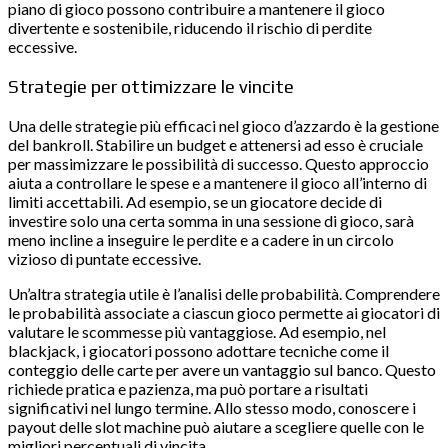
piano di gioco possono contribuire a mantenere il gioco
divertente e sostenibile, riducendo il rischio di perdite
eccessive.
Strategie per ottimizzare le vincite
Una delle strategie più efficaci nel gioco d’azzardo è la gestione
del bankroll. Stabilire un budget e attenersi ad esso è cruciale
per massimizzare le possibilità di successo. Questo approccio
aiuta a controllare le spese e a mantenere il gioco all’interno di
limiti accettabili. Ad esempio, se un giocatore decide di
investire solo una certa somma in una sessione di gioco, sarà
meno incline a inseguire le perdite e a cadere in un circolo
vizioso di puntate eccessive.
Un’altra strategia utile è l’analisi delle probabilità. Comprendere
le probabilità associate a ciascun gioco permette ai giocatori di
valutare le scommesse più vantaggiose. Ad esempio, nel
blackjack, i giocatori possono adottare tecniche come il
conteggio delle carte per avere un vantaggio sul banco. Questo
richiede pratica e pazienza, ma può portare a risultati
significativi nel lungo termine. Allo stesso modo, conoscere i
payout delle slot machine può aiutare a scegliere quelle con le
migliori percentuali di vincita.