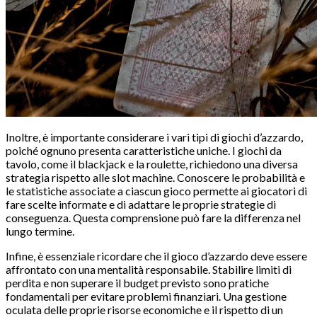
Inoltre, è importante considerare i vari tipi di giochi d’azzardo,
poiché ognuno presenta caratteristiche uniche. I giochi da
tavolo, come il blackjack e la roulette, richiedono una diversa
strategia rispetto alle slot machine. Conoscere le probabilità e
le statistiche associate a ciascun gioco permette ai giocatori di
fare scelte informate e di adattare le proprie strategie di
conseguenza. Questa comprensione può fare la differenza nel
lungo termine.
Infine, è essenziale ricordare che il gioco d’azzardo deve essere
affrontato con una mentalità responsabile. Stabilire limiti di
perdita e non superare il budget previsto sono pratiche
fondamentali per evitare problemi finanziari. Una gestione
oculata delle proprie risorse economiche e il rispetto di un