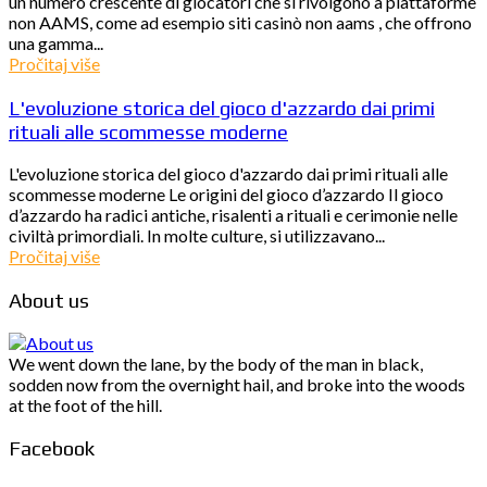
un numero crescente di giocatori che si rivolgono a piattaforme
non AAMS, come ad esempio siti casinò non aams , che offrono
una gamma...
Pročitaj više
L'evoluzione storica del gioco d'azzardo dai primi
rituali alle scommesse moderne
L'evoluzione storica del gioco d'azzardo dai primi rituali alle
scommesse moderne Le origini del gioco d’azzardo Il gioco
d’azzardo ha radici antiche, risalenti a rituali e cerimonie nelle
civiltà primordiali. In molte culture, si utilizzavano...
Pročitaj više
About us
We went down the lane, by the body of the man in black,
sodden now from the overnight hail, and broke into the woods
at the foot of the hill.
Facebook