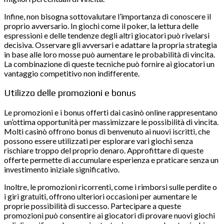
Infine, non bisogna sottovalutare l’importanza di conoscere il
proprio avversario. In giochi come il poker, la lettura delle
espressioni e delle tendenze degli altri giocatori può rivelarsi
decisiva. Osservare gli avversari e adattare la propria strategia
in base alle loro mosse può aumentare le probabilità di vincita.
La combinazione di queste tecniche può fornire ai giocatori un
vantaggio competitivo non indifferente.
Utilizzo delle promozioni e bonus
Le promozioni e i bonus offerti dai casinò online rappresentano
un’ottima opportunità per massimizzare le possibilità di vincita.
Molti casinò offrono bonus di benvenuto ai nuovi iscritti, che
possono essere utilizzati per esplorare vari giochi senza
rischiare troppo del proprio denaro. Approfittare di queste
offerte permette di accumulare esperienza e praticare senza un
investimento iniziale significativo.
Inoltre, le promozioni ricorrenti, come i rimborsi sulle perdite o
i giri gratuiti, offrono ulteriori occasioni per aumentare le
proprie possibilità di successo. Partecipare a queste
promozioni può consentire ai giocatori di provare nuovi giochi